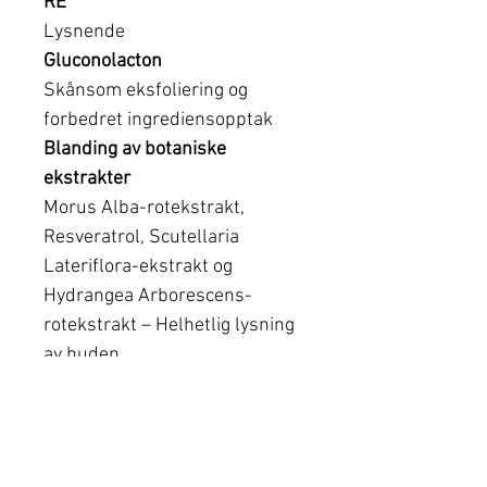
RE
Lysnende
Gluconolacton
Skånsom eksfoliering og
forbedret ingrediensopptak
Blanding av botaniske
ekstrakter
Morus Alba-rotekstrakt,
Resveratrol, Scutellaria
Lateriflora-ekstrakt og
Hydrangea Arborescens-
rotekstrakt – Helhetlig lysning
av huden
Anbefales for:
Alle hudtyper