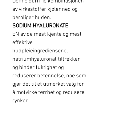
Denne duftfrie kombinasjonen
av virkestoffer kjøler ned og
beroliger huden.
SODIUM HYALURONATE
EN av de mest kjente og mest
effektive
hudpleieingrediensene,
natriumhyaluronat tiltrekker
og binder fuktighet og
reduserer betennelse, noe som
gjør det til et utmerket valg for
å motvirke tørrhet og redusere
rynker.
Anbefales for:
Alle hudtyper, også sensitiv og
fet/problemhud.