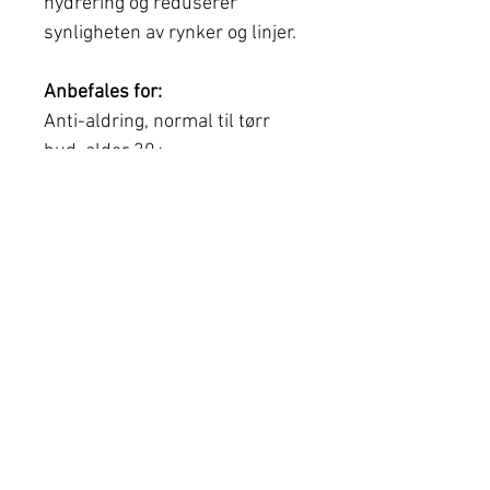
hydrering og reduserer
synligheten av rynker og linjer.
Anbefales for:
Anti-aldring, normal til tørr
hud, alder 30+
Finn din nærmeste klinikk