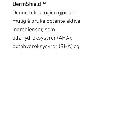
DermShield™
Denne teknologien gjør det
mulig å bruke potente aktive
ingredienser, som
alfahydroksysyrer (AHA),
betahydroksysyrer (BHA) og
azelainsyre uten de vanlige,
men uønskede bivirkningene.
Anbefalt for:
Retinol Charisma 1% + 1,6% -
Sensitiv hud må øke
behandlingsfrekvensen
gradvis.