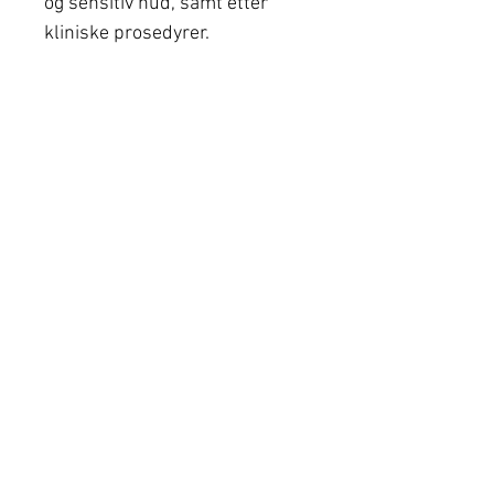
og sensitiv hud, samt etter
kliniske prosedyrer.
Finn din nærmeste klinikk
Sider
Produkter
Om