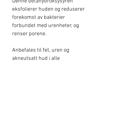
Denne betahydroksysyren
eksfolierer huden og reduserer
forekomst av bakterier
forbundet med urenheter, og
renser porene.
Anbefales til fet, uren og
akneutsatt hud i alle
aldersgrupper
Hitta din närmaste
klinik