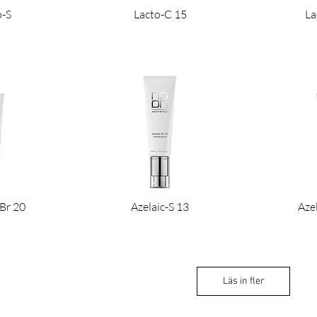
o-S
Lacto-C 15
La
-Br 20
Azelaic-S 13
Aze
Läs in fler