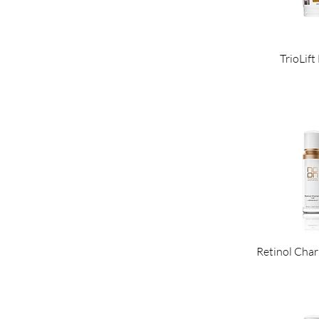
TrioLif
Retinol Char