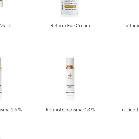
t Mask
Reform Eye Cream
Vitam
isma 1.6 %
Retinol Charisma 0.3 %
In-Depth