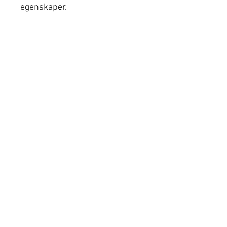
egenskaper.
Oryza Sativa-ekstrakt
Bekjemper frie radikaler og
reduserer oksidativt stress.
Anbefalt for:
Fet, uren og akneutsatt hud
Hitta din närmaste
klinik