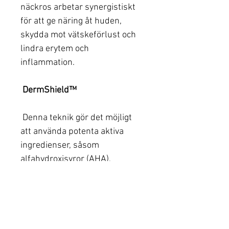
näckros arbetar synergistiskt
för att ge näring åt huden,
skydda mot vätskeförlust och
lindra erytem och
inflammation.
DermShield™
Denna teknik gör det möjligt
att använda potenta aktiva
ingredienser, såsom
alfahydroxisyror (AHA),
betahydroxisyror (BHA) och
azelainsyra utan de vanliga
men oönskade biverkningarna.