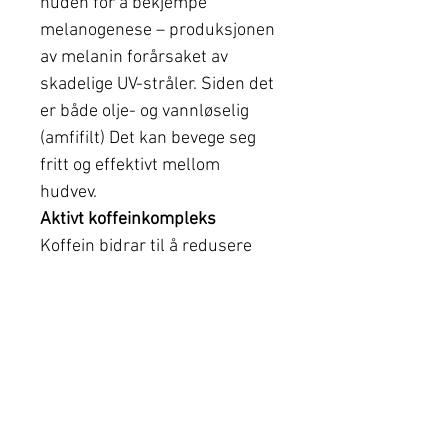
huden for å bekjempe
melanogenese – produksjonen
av melanin forårsaket av
skadelige UV-stråler. Siden det
er både olje- og vannløselig
(amfifilt) Det kan bevege seg
fritt og effektivt mellom
hudvev.
Aktivt koffeinkompleks
Koffein bidrar til å redusere
overflødig væske som
umiddelbart reduserer
hevelser.
Hitta din närmaste
klinik