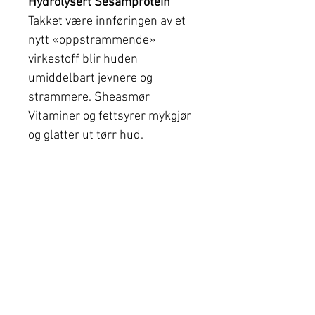
Hydrolysert Sesamp
rotein
Takket være innføringen av et
nytt «oppstrammende»
virkestoff blir huden
umiddelbart jevnere og
strammere. Sheasmør
Vitaminer og fettsyrer mykgjør
og glatter ut tørr hud.
Anbefalt for:
Normal til tørr hud
Hitta din närmaste
klinik